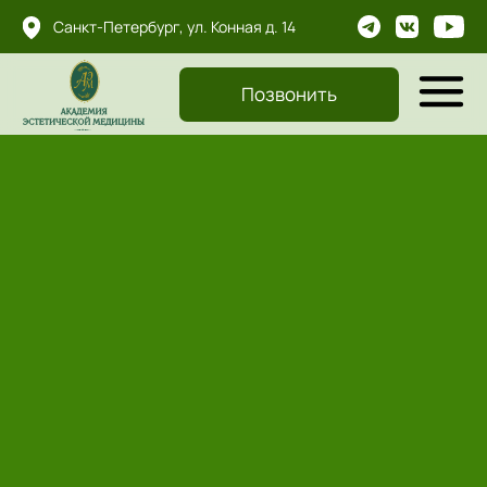
...
Санкт-Петербург, ул. Конная д. 14
...
...
Позвонить
Главная
-
Увеличение губ и коррекция
формы
УВЕЛИЧЕНИЕ ГУБ И КОРРЕКЦИЯ
ФОРМЫ
- увеличить губы
- убрать морщины вокруг губ
- сделать контур губ чётким
- скорректировать диспропорцию губ
- добавить губам соблазнительный объём
- увлажнить губы и разгладить складочки на них
Для любой из этих задач потребуется только:
- 1 визит в Клинику и 1 час Вашего времени