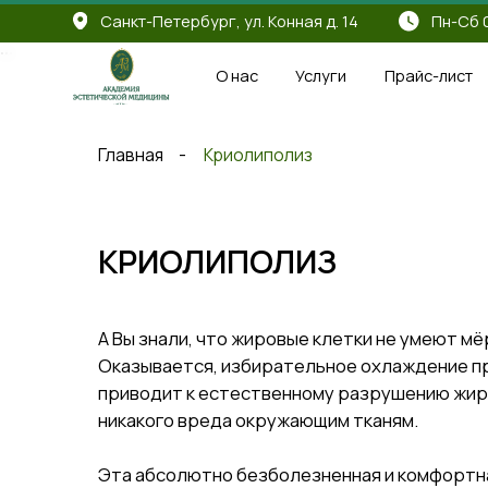
...
Санкт-Петербург, ул. Конная д. 14
Пн-Cб 09:00 - 2
...
...
О нас
Услуги
Прайс-лист
Скид
Главная
-
Криолиполиз
КРИОЛИПОЛИЗ
А Вы знали, что жировые клетки не умеют мёрзнуть
Оказывается, избирательное охлаждение проблем
приводит к естественному разрушению жировых кл
никакого вреда окружающим тканям.
Эта абсолютно безболезненная и комфортная про
избавит от жировых отложений в проблемных мест
стройность! Жировые отложения исчезают навсег