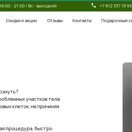
1:00 / Вc - выходной
+7 812 337 19 93
+7 911
333
ки и акции
Отзывы
Контакты
Подарочный сертификат
?
ных участков тела
еток, не причиняя
цедура, быстро
ах и вернет фигуре
да!