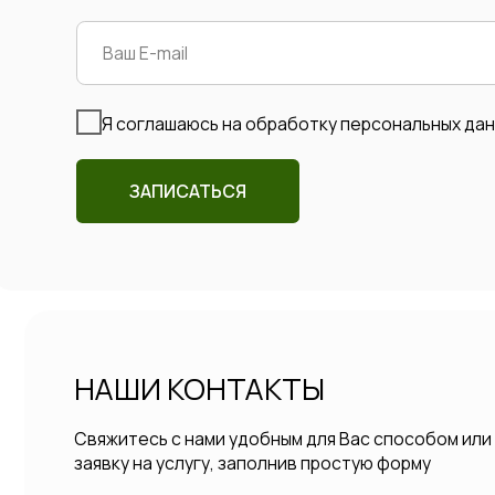
ЗАПИСАТЬСЯ
НАШИ КОНТАКТЫ
Свяжитесь с нами удобным для Вас способом или остав
заявку на услугу, заполнив простую форму
+7 812 337-19-93
+7 812 337-19-94
+7 911 900-4-333
Все цены на сайте за услуги носят ознакомительный характер, п
для точной стоимости процедуры свяжитесь с нами по контактно