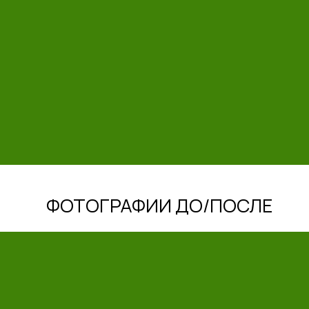
ФОТОГРАФИИ ДО/ПОСЛЕ
>